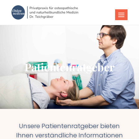
Osteomedic
Osteomedicum Kiel
Patientenratgeber
Unsere Patientenratgeber bieten
Ihnen verständliche Informationen